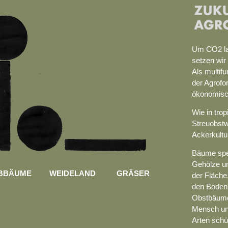
Um CO2 lan
setzen wir
Als multif
der Agrofo
ökonomisch
Wie in tro
Streuobstw
Ackerkultur
Bäume spen
Gehölze u
BBÄUME
WEIDELAND
GRÄSER
der Fläche
den Boden 
Obstbäume
Mensch und
Arten schüt