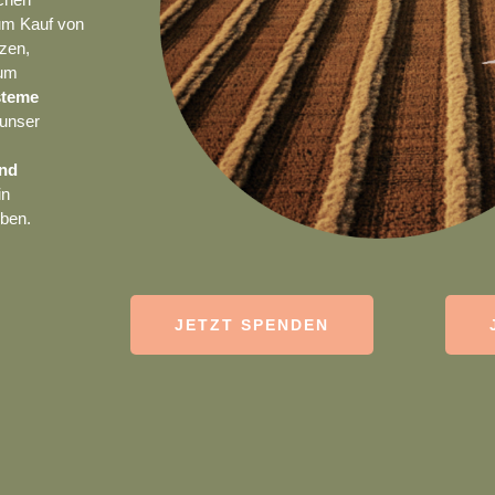
um Kauf von
zen,
 um
steme
 unser
und
in
ben.
JETZT SPENDEN