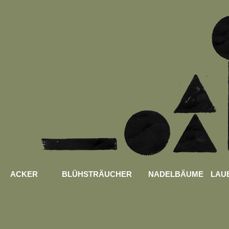
ACKER
BLÜHSTRÄUCHER
NADELBÄUME
LAU